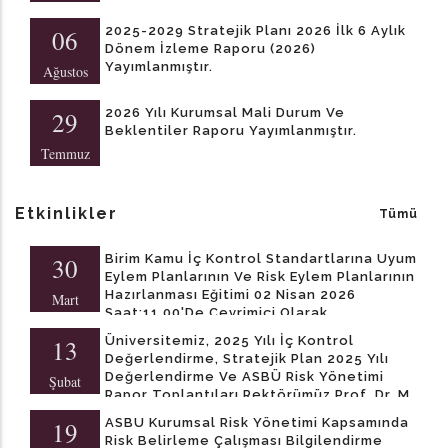
2025-2029 Stratejik Planı 2026 İlk 6 Aylık
06
Dönem İzleme Raporu (2026)
Yayımlanmıştır.
Ağustos
2026 Yılı Kurumsal Mali Durum Ve
29
Beklentiler Raporu Yayımlanmıştır.
Temmuz
Etkinlikler
Tümü
Birim Kamu İç Kontrol Standartlarına Uyum
30
Eylem Planlarının Ve Risk Eylem Planlarının
Hazırlanması Eğitimi 02 Nisan 2026
Mart
Saat:11.00'de Çevrimiçi Olarak
Yapılacaktır.
Üniversitemiz, 2025 Yılı İç Kontrol
13
Değerlendirme, Stratejik Plan 2025 Yılı
Değerlendirme Ve ASBÜ Risk Yönetimi
Şubat
Rapor Toplantıları Rektörümüz Prof. Dr. M.
Kazım ARICAN Başkanlığında Daire
ASBU Kurumsal Risk Yönetimi Kapsamında
19
Başkanımız Bahattin ALBAS'ın Sunumu Ile
Risk Belirleme Çalışması Bilgilendirme