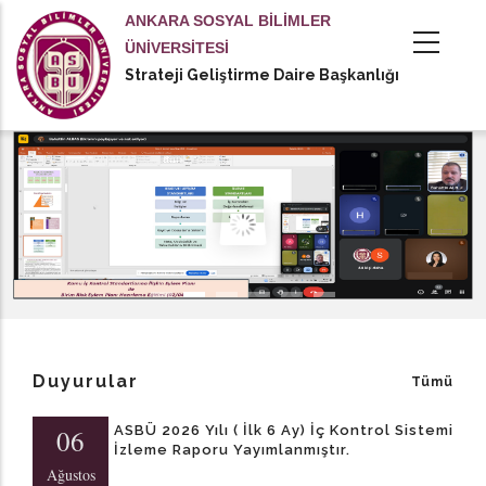
Ana
ANKARA SOSYAL BİLİMLER
içeriğe
ÜNİVERSİTESİ
atla
Strateji Geliştirme Daire Başkanlığı
tional actions
Duyurular
Tümü
ASBÜ 2026 Yılı ( İlk 6 Ay) İç Kontrol Sistemi
06
İzleme Raporu Yayımlanmıştır.
Ağustos