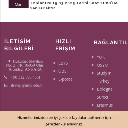
Gerçekleştirilecektir.
Toplantısı 19.03.2025 Tarihi Saat 11:00'de
Mart
Yapılacaktır.
İLETİŞİM
HIZLI
BAĞLANTI
BİLGİLERİ
ERİŞİM
YÖK
Hükümet Meydanı
EBYS
ÖSYM
No: 2 PK: 06050 Ulus,
Altındağ, ANKARA
ÖBS
Study in
+90 312 596 4501
E-posta
Turkey
strateji@asbu.edu.tr
Bologna
Süreci
Erasmus
Bilgi Edinme
Hizmetlerimizden en iyi şekilde faydalanabilmeniz için
çerezler kullanıyoruz.